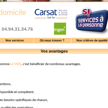
domicile
04.94.31.34.76
Nos services
Où nous trouver ?
Nos critères de qualité
Vos avantages
l comme
Le MAS
, c'est bénéficier de nombreux avantages.
ventions,
disponible et compétent,
es besoins spécifiques de chacun,
a qualité des prestations,